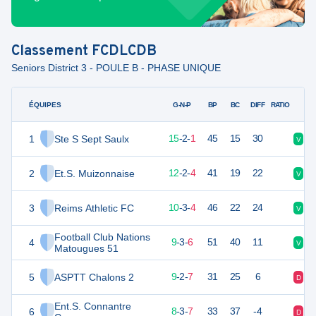
Classement
FCDLCDB
Seniors District 3 - POULE B - PHASE UNIQUE
ÉQUIPES
PTS
JO
G-N-P
BP
BC
DIFF
RATIO
1
Ste S Sept Saulx
47
18
15
-
2
-
1
45
15
30
V
V
2
Et.S. Muizonnaise
38
18
12
-
2
-
4
41
19
22
V
V
3
Reims Athletic FC
32
18
10
-
3
-
4
46
22
24
V
N
Football Club Nations
4
30
18
9
-
3
-
6
51
40
11
V
D
Matougues 51
5
ASPTT Chalons 2
29
18
9
-
2
-
7
31
25
6
D
V
Ent.S. Connantre
6
27
18
8
-
3
-
7
33
37
-4
D
V