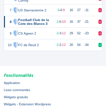
Corroy
7
US Starnacienne 2
19
18
5
-
4
-
9
16
27
-11
D
V
Football Club de la
8
12
18
2
-
6
-
10
16
37
-21
D
D
Cote des Blancs 3
9
CS Ageen 2
9
17
2
-
3
-
12
29
52
-23
D
D
10
FC de Reuil 2
7
17
2
-
2
-
12
20
54
-34
V
D
Fonctionnalités
Application
Lives commentés
Widgets gratuits
Widgets - Extension Wordpress