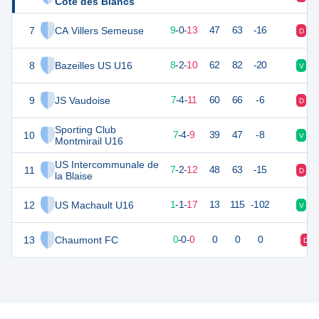
Cote des Blancs
7
CA Villers Semeuse
27
22
9
-
0
-
13
47
63
-16
D
V
8
Bazeilles US U16
24
22
8
-
2
-
10
62
82
-20
V
D
9
JS Vaudoise
24
22
7
-
4
-
11
60
66
-6
D
N
Sporting Club
10
24
21
7
-
4
-
9
39
47
-8
V
N
Montmirail U16
US Intercommunale de
11
22
22
7
-
2
-
12
48
63
-15
D
D
la Blaise
12
US Machault U16
1
22
1
-
1
-
17
13
115
-102
V
D
13
Chaumont FC
0
0
0
-
0
-
0
0
0
0
D