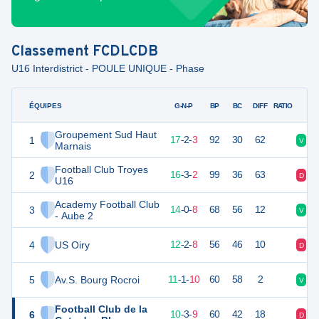
Classement
FCDLCDB
U16 Interdistrict - POULE UNIQUE - Phase
ÉQUIPES
PTS
JO
G-N-P
BP
BC
DIFF
RATIO
Groupement Sud Haut
1
53
22
17
-
2
-
3
92
30
62
V
D
Marnais
Football Club Troyes
2
50
21
16
-
3
-
2
99
36
63
D
V
U16
Academy Football Club
3
42
22
14
-
0
-
8
68
56
12
V
V
- Aube 2
4
US Oiry
38
22
12
-
2
-
8
56
46
10
D
V
5
Av.S. Bourg Rocroi
34
22
11
-
1
-
10
60
58
2
V
N
Football Club de la
6
33
22
10
-
3
-
9
60
42
18
D
D