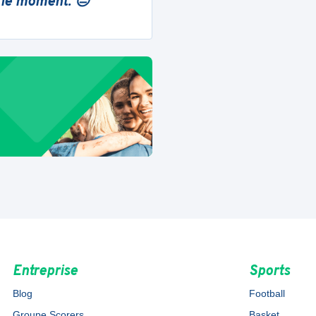
 le moment. 😔
Entreprise
Sports
Blog
Football
Groupe Scorers
Basket