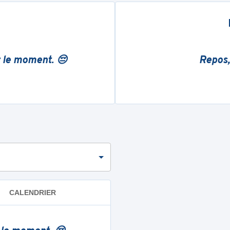
r le moment. 😔
Repos,
CALENDRIER