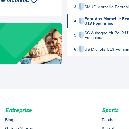
 le moment. 😔
3
SMUC Marseille Footbal
Foot Ass Marseille Fé
4
U13 Féminines
SC Aubagne Air Bel 2 U
5
Féminines
6
US Michelis U13 Fémini
Entreprise
Sports
Blog
Football
Groupe Scorers
Basket