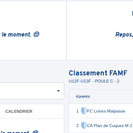
r le moment. 😔
Repos,
Classement
FAMF
U12F-U13F - POULE C - 2
ÉQUIPES
1
FC Loisirs Malpasse
CALENDRIER
2
CA Plan de Cuques M.J.