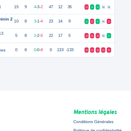
l
15
9
4
-
3
-
2
47
12
35
D
V
V
N
N
minin 2
10
8
3
-
1
-
4
23
14
9
V
D
V
N
D
13
5
8
1
-
2
-
5
22
17
5
D
D
D
N
V
nes
0
8
0
-
0
-
8
0
133
-133
D
D
D
D
D
Mentions légales
Conditions Générales
Politique de confidentialité