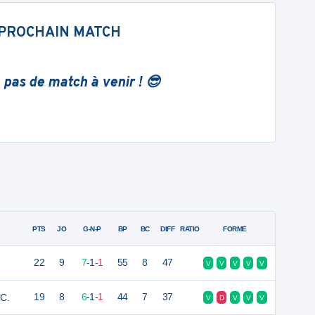
PROCHAIN MATCH
 pas de match à venir ! 😎
PTS
JO
G-N-P
BP
BC
DIFF
RATIO
FORME
22
9
7
-
1
-
1
55
8
47
V
V
V
V
V
C.
19
8
6
-
1
-
1
44
7
37
V
D
V
V
V