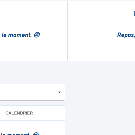
r le moment. 😔
Repos,
CALENDRIER