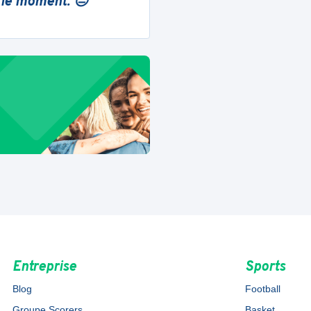
 le moment. 😔
Entreprise
Sports
Blog
Football
Groupe Scorers
Basket