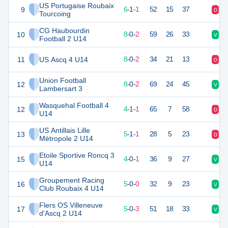
US Portugaise Roubaix
9
19
8
6
-
1
-
1
52
15
37
D
V
Tourcoing
CG Haubourdin
10
24
10
8
-
0
-
2
59
26
33
V
D
Football 2 U14
11
US Ascq 4 U14
24
10
8
-
0
-
2
34
21
13
D
V
Union Football
12
24
10
8
-
0
-
2
69
24
45
V
V
Lambersart 3
Wasquehal Football 4
12
13
6
4
-
1
-
1
65
7
58
D
D
U14
US Antillais Lille
13
16
7
5
-
1
-
1
28
5
23
D
V
Métropole 2 U14
Etoile Sportive Roncq 3
15
12
5
4
-
0
-
1
36
9
27
V
V
U14
Groupement Racing
16
15
5
5
-
0
-
0
32
9
23
V
V
Club Roubaix 4 U14
Flers OS Villeneuve
17
15
8
5
-
0
-
3
51
18
33
V
V
d'Ascq 2 U14