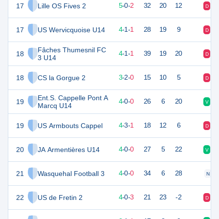
17
Lille OS Fives 2
15
7
5
-
0
-
2
32
20
12
D
V
17
US Wervicquoise U14
13
6
4
-
1
-
1
28
19
9
D
D
Fâches Thumesnil FC
18
13
6
4
-
1
-
1
39
19
20
D
D
3 U14
18
CS la Gorgue 2
11
5
3
-
2
-
0
15
10
5
D
D
Ent.S. Cappelle Pont A
19
12
4
4
-
0
-
0
26
6
20
V
D
Marcq U14
19
US Armbouts Cappel
15
8
4
-
3
-
1
18
12
6
D
V
20
JA Armentières U14
12
4
4
-
0
-
0
27
5
22
V
V
21
Wasquehal Football 3
12
4
4
-
0
-
0
34
6
28
N
22
US de Fretin 2
12
7
4
-
0
-
3
21
23
-2
D
D