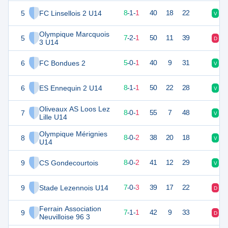
5
FC Linsellois 2 U14
25
10
8
-
1
-
1
40
18
22
V
V
Olympique Marcquois
5
23
10
7
-
2
-
1
50
11
39
D
V
3 U14
6
FC Bondues 2
15
6
5
-
0
-
1
40
9
31
V
V
6
ES Ennequin 2 U14
25
10
8
-
1
-
1
50
22
28
V
V
Oliveaux AS Loos Lez
7
24
9
8
-
0
-
1
55
7
48
V
V
Lille U14
Olympique Mérignies
8
24
10
8
-
0
-
2
38
20
18
V
V
U14
9
CS Gondecourtois
24
10
8
-
0
-
2
41
12
29
V
V
9
Stade Lezennois U14
21
10
7
-
0
-
3
39
17
22
D
V
Ferrain Association
9
22
9
7
-
1
-
1
42
9
33
D
V
Neuvilloise 96 3