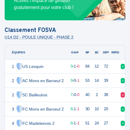
Activez l'espace de gestion
gratuitement pour votre club !
Classement
FOSVA
U14 D2 - POULE UNIQUE - PHASE 2
ÉQUIPES
PTS
JO
G-N-P
BP
BC
DIFF
RATIO
1
US Lesquin
28
10
9
-
1
-
0
84
12
72
V
V
2
AC Mons en Baroeul 2
27
10
9
-
0
-
1
53
14
39
V
V
2
SC Bailleulois
21
7
7
-
0
-
0
40
2
38
D
D
3
FC Mons en Baroeul 2
25
10
8
-
1
-
1
30
10
20
V
V
4
FC Madeleinois 2
25
10
8
-
1
-
1
51
24
27
V
V