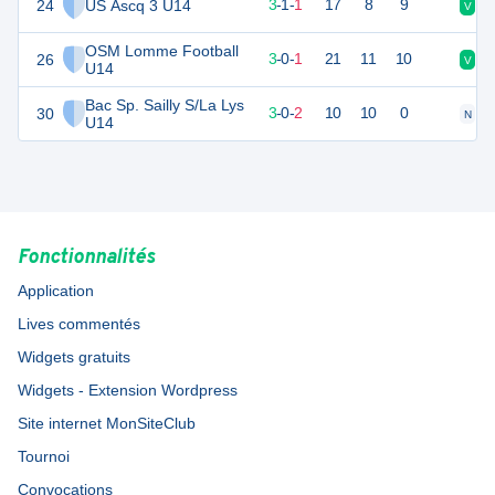
24
US Ascq 3 U14
10
5
3
-
1
-
1
17
8
9
V
N
OSM Lomme Football
26
9
4
3
-
0
-
1
21
11
10
V
D
U14
Bac Sp. Sailly S/La Lys
30
9
5
3
-
0
-
2
10
10
0
N
D
U14
Fonctionnalités
Application
Lives commentés
Widgets gratuits
Widgets - Extension Wordpress
Site internet MonSiteClub
Tournoi
Convocations