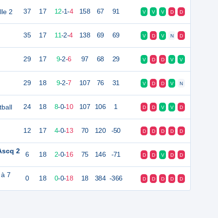
le 2
37
17
12
-
1
-
4
158
67
91
V
V
V
D
D
35
17
11
-
2
-
4
138
69
69
V
D
V
N
D
29
17
9
-
2
-
6
97
68
29
V
D
D
V
V
29
18
9
-
2
-
7
107
76
31
V
D
D
V
N
tball
24
18
8
-
0
-
10
107
106
1
D
D
V
V
D
12
17
4
-
0
-
13
70
120
-50
D
D
D
D
D
Ascq 2
6
18
2
-
0
-
16
75
146
-71
D
D
V
D
D
 à 7
0
18
0
-
0
-
18
18
384
-366
D
D
D
D
D