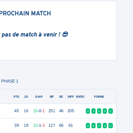
PROCHAIN MATCH
 pas de match à venir ! 😎
 - PHASE 1
PTS
JO
G-N-P
BP
BC
DIFF
RATIO
FORME
45
16
15
-
0
-
1
251
46
205
V
V
V
V
V
39
18
13
-
1
-
3
127
66
61
V
V
V
V
V