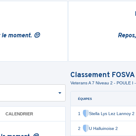
r le moment. 😔
Repos,
Classement
FOSVA
Veterans A 7 Niveau 2 - POULE I
ÉQUIPES
1
Stella Lys Lez Lannoy 2
CALENDRIER
2
U Halluinoise 2