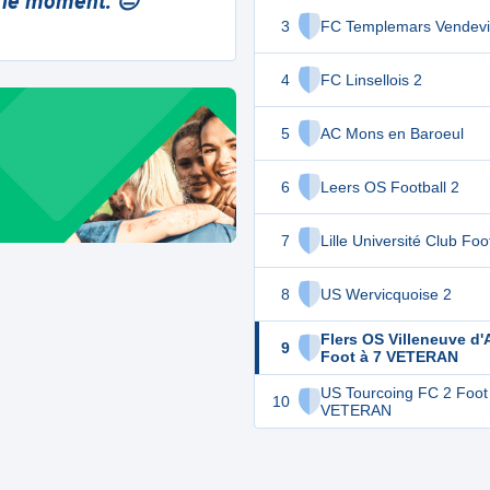
 le moment. 😔
3
FC Templemars Vendevil
4
FC Linsellois 2
5
AC Mons en Baroeul
6
Leers OS Football 2
7
Lille Université Club Foo
8
US Wervicquoise 2
Flers OS Villeneuve d'
9
Foot à 7 VETERAN
US Tourcoing FC 2 Foot
10
VETERAN