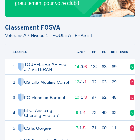
gratuitement pour votre club !
Classement
FOSVA
Veterans A 7 Niveau 1 - POULE A - PHASE 1
ÉQUIPES
PTS
JO
G-N-P
BP
BC
DIFF
RATIO
TOUFFLERS AF Foot
1
42
20
14
-
0
-
6
132
63
69
V
V
à 7 VETERAN
2
US Lille Moulins Carrel
37
14
12
-
1
-
1
92
63
29
D
V
3
FC Mons en Baroeul
31
14
10
-
1
-
3
97
52
45
D
V
Et.C. Anstaing
4
27
15
9
-
1
-
4
72
40
32
V
D
Chereng Foot à 7
VETERAN
5
CS la Gorgue
22
13
7
-
1
-
5
71
60
11
D
D