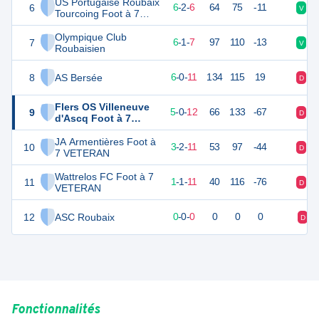
US Portugaise Roubaix
6
19
15
6
-
2
-
6
64
75
-11
V
V
Tourcoing Foot à 7
VETERAN
Olympique Club
7
18
14
6
-
1
-
7
97
110
-13
V
D
Roubaisien
8
AS Bersée
17
18
6
-
0
-
11
134
115
19
D
D
Flers OS Villeneuve
9
15
17
5
-
0
-
12
66
133
-67
D
V
d'Ascq Foot à 7
VETERAN
JA Armentières Foot à
10
11
16
3
-
2
-
11
53
97
-44
D
D
7 VETERAN
Wattrelos FC Foot à 7
11
3
14
1
-
1
-
11
40
116
-76
D
N
VETERAN
12
ASC Roubaix
0
0
0
-
0
-
0
0
0
0
D
Fonctionnalités