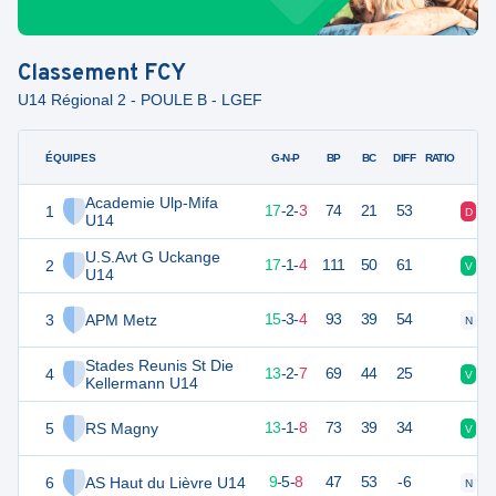
Classement
FCY
U14 Régional 2 - POULE B - LGEF
ÉQUIPES
PTS
JO
G-N-P
BP
BC
DIFF
RATIO
Academie Ulp-Mifa
1
53
22
17
-
2
-
3
74
21
53
D
V
U14
U.S.Avt G Uckange
2
52
22
17
-
1
-
4
111
50
61
V
V
U14
3
APM Metz
48
22
15
-
3
-
4
93
39
54
N
D
Stades Reunis St Die
4
41
22
13
-
2
-
7
69
44
25
V
V
Kellermann U14
5
RS Magny
39
22
13
-
1
-
8
73
39
34
V
D
6
AS Haut du Lièvre U14
32
22
9
-
5
-
8
47
53
-6
N
N