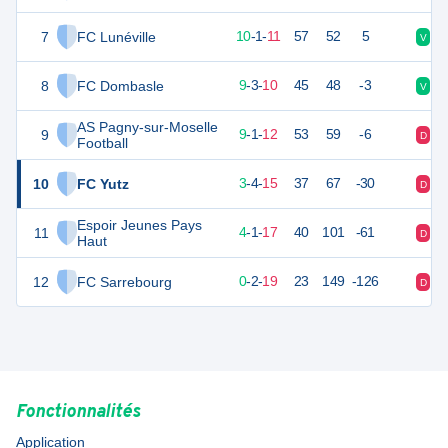
7
FC Lunéville
31
22
10
-
1
-
11
57
52
5
V
V
8
FC Dombasle
30
22
9
-
3
-
10
45
48
-3
V
V
AS Pagny-sur-Moselle
9
28
22
9
-
1
-
12
53
59
-6
D
D
Football
10
FC Yutz
13
22
3
-
4
-
15
37
67
-30
D
D
Espoir Jeunes Pays
11
13
22
4
-
1
-
17
40
101
-61
D
D
Haut
12
FC Sarrebourg
1
22
0
-
2
-
19
23
149
-126
D
N
Fonctionnalités
Application