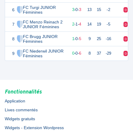
FC Turgi JUNIOR
6
9
6
3
-
0
-
3
13
15
-2
D
V
Féminines
FC Menzo Reinach 2
7
7
7
2
-
1
-
4
14
19
-5
D
D
JUNIOR Féminines
FC Brugg JUNIOR
8
3
6
1
-
0
-
5
9
25
-16
D
V
Féminines
FC Niederwil JUNIOR
9
0
6
0
-
0
-
6
8
37
-29
D
D
Féminines
Fonctionnalités
Application
Lives commentés
Widgets gratuits
Widgets - Extension Wordpress