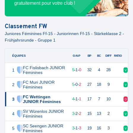
gratuitement pour votre club !
Classement
FW
Juniores Féminines Ff-15 - Juniorinnen Ff-15 - Stärkeklasse 2 -
Frühjahrsrunde - Gruppe 1
ÉQUIPES
PTS
JO
G-N-P
BP
BC
DIFF
RATIO
FC Fislisbach JUNIOR
1
16
6
5
-
1
-
0
32
4
28
V
N
Féminines
FC Muri JUNIOR
2
15
7
5
-
0
-
2
27
18
9
V
V
Féminines
FC Wettingen
3
13
6
4
-
1
-
1
17
7
10
D
V
JUNIOR Féminines
SV Würenlos JUNIOR
4
11
7
3
-
2
-
2
15
13
2
V
D
Féminines
SC Seengen JUNIOR
5
10
7
3
-
1
-
3
19
16
3
V
V
Féminines