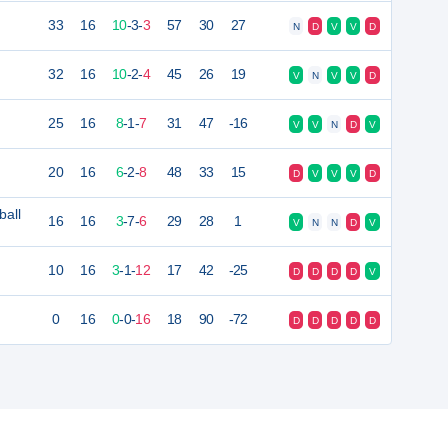
33
16
10
-
3
-
3
57
30
27
N
D
V
V
D
32
16
10
-
2
-
4
45
26
19
V
N
V
V
D
25
16
8
-
1
-
7
31
47
-16
V
V
N
D
V
20
16
6
-
2
-
8
48
33
15
D
V
V
V
D
all
16
16
3
-
7
-
6
29
28
1
V
N
N
D
V
10
16
3
-
1
-
12
17
42
-25
D
D
D
D
V
0
16
0
-
0
-
16
18
90
-72
D
D
D
D
D