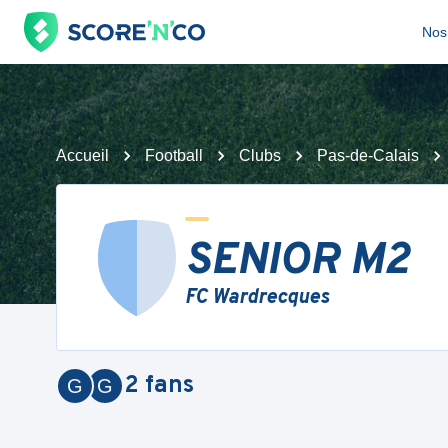
Nos 
Accueil
Football
Clubs
Pas-de-Calais
SENIOR M2
FC Wardrecques
2
fans
G
G