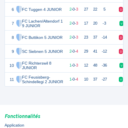
6
FC Tuggen 4 JUNIOR
6
5
2
-
0
-
3
27
22
5
D
D
FC Lachen/Altendorf 1
7
6
5
2
-
0
-
3
17
20
-3
V
9 JUNIOR
8
FC Buttikon 5 JUNIOR
6
5
2
-
0
-
3
23
37
-14
D
D
9
SC Siebnen 5 JUNIOR
6
6
2
-
0
-
4
29
41
-12
D
V
FC Richterswil 8
10
3
4
1
-
0
-
3
12
48
-36
V
JUNIOR
FC Feusisberg-
11
3
5
1
-
0
-
4
10
37
-27
V
D
Schindellegi 2 JUNIOR
Fonctionnalités
Application