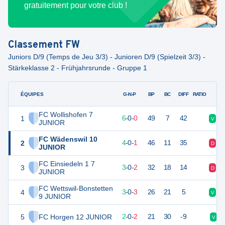
gratuitement pour votre club !
Classement
FW
Juniors D/9 (Temps de Jeu 3/3) - Junioren D/9 (Spielzeit 3/3) -
Stärkeklasse 2 - Frühjahrsrunde - Gruppe 1
ÉQUIPES
PTS
JO
G-N-P
BP
BC
DIFF
RATIO
FC Wollishofen 7
1
18
6
6
-
0
-
0
49
7
42
V
V
JUNIOR
FC Wädenswil 10
2
12
5
4
-
0
-
1
46
11
35
D
V
JUNIOR
FC Einsiedeln 1 7
3
9
5
3
-
0
-
2
32
18
14
D
D
JUNIOR
FC Wettswil-Bonstetten
4
9
6
3
-
0
-
3
26
21
5
V
D
9 JUNIOR
5
FC Horgen 12 JUNIOR
6
4
2
-
0
-
2
21
30
-9
V