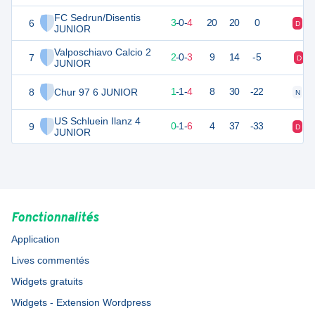
FC Sedrun/Disentis
6
9
7
3
-
0
-
4
20
20
0
D
D
JUNIOR
Valposchiavo Calcio 2
7
6
5
2
-
0
-
3
9
14
-5
D
JUNIOR
8
Chur 97 6 JUNIOR
4
6
1
-
1
-
4
8
30
-22
N
D
US Schluein Ilanz 4
9
1
7
0
-
1
-
6
4
37
-33
D
N
JUNIOR
Fonctionnalités
Application
Lives commentés
Widgets gratuits
Widgets - Extension Wordpress