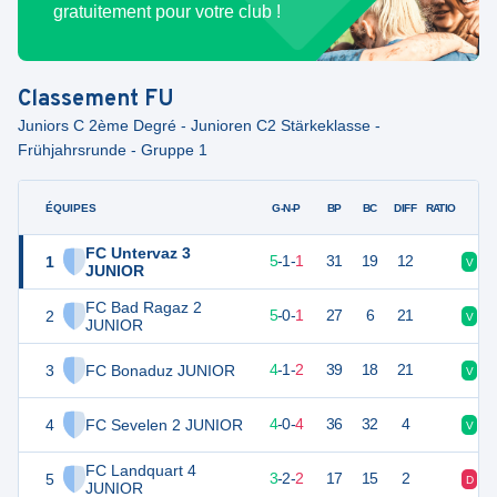
gratuitement pour votre club !
Classement
FU
Juniors C 2ème Degré - Junioren C2 Stärkeklasse -
Frühjahrsrunde - Gruppe 1
ÉQUIPES
PTS
JO
G-N-P
BP
BC
DIFF
RATIO
FC Untervaz 3
1
16
7
5
-
1
-
1
31
19
12
V
V
JUNIOR
FC Bad Ragaz 2
2
15
6
5
-
0
-
1
27
6
21
V
V
JUNIOR
3
FC Bonaduz JUNIOR
13
7
4
-
1
-
2
39
18
21
V
V
4
FC Sevelen 2 JUNIOR
12
8
4
-
0
-
4
36
32
4
V
D
FC Landquart 4
5
11
7
3
-
2
-
2
17
15
2
D
N
JUNIOR