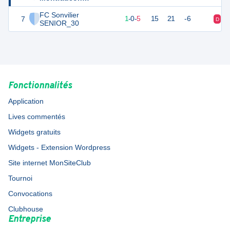
SENIOR_30
FC Sonvilier
7
3
6
1
-
0
-
5
15
21
-6
D
D
SENIOR_30
Fonctionnalités
Application
Lives commentés
Widgets gratuits
Widgets - Extension Wordpress
Site internet MonSiteClub
Tournoi
Convocations
Clubhouse
Entreprise