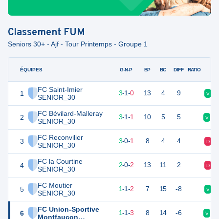
Classement
FUM
Seniors 30+ - Ajf - Tour Printemps - Groupe 1
ÉQUIPES
PTS
JO
G-N-P
BP
BC
DIFF
RATIO
FC Saint-Imier
1
10
4
3
-
1
-
0
13
4
9
V
SENIOR_30
FC Bévilard-Malleray
2
10
5
3
-
1
-
1
10
5
5
V
D
SENIOR_30
FC Reconvilier
3
9
4
3
-
0
-
1
8
4
4
D
SENIOR_30
FC la Courtine
4
6
4
2
-
0
-
2
13
11
2
D
SENIOR_30
FC Moutier
5
4
4
1
-
1
-
2
7
15
-8
V
SENIOR_30
FC Union-Sportive
6
4
5
1
-
1
-
3
8
14
-6
V
D
Montfaucon