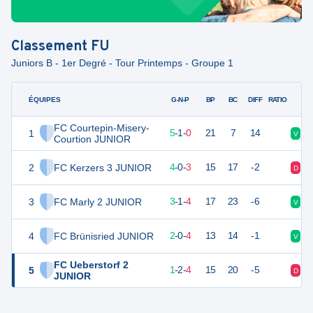
Classement
FU
Juniors B - 1er Degré - Tour Printemps - Groupe 1
ÉQUIPES
PTS
JO
G-N-P
BP
BC
DIFF
RATIO
FC Courtepin-Misery-
1
16
6
5
-
1
-
0
21
7
14
V
V
Courtion JUNIOR
2
FC Kerzers 3 JUNIOR
12
7
4
-
0
-
3
15
17
-2
D
D
3
FC Marly 2 JUNIOR
10
8
3
-
1
-
4
17
23
-6
V
D
4
FC Brünisried JUNIOR
6
6
2
-
0
-
4
13
14
-1
V
V
FC Ueberstorf 2
5
5
7
1
-
2
-
4
15
20
-5
D
D
JUNIOR