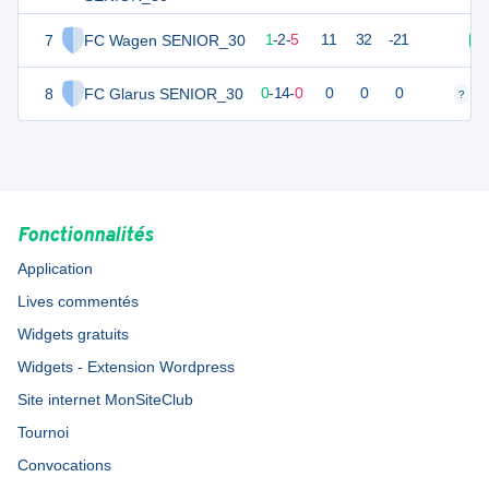
7
FC Wagen SENIOR_30
3
8
1
-
2
-
5
11
32
-21
V
8
FC Glarus SENIOR_30
0
0
0
-
14
-
0
0
0
0
?
?
Fonctionnalités
Application
Lives commentés
Widgets gratuits
Widgets - Extension Wordpress
Site internet MonSiteClub
Tournoi
Convocations