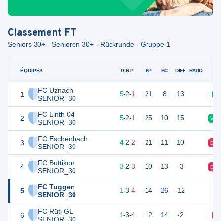
Classement
FT
Seniors 30+ - Senioren 30+ - Rückrunde - Gruppe 1
ÉQUIPES
PTS
JO
G-N-P
BP
BC
DIFF
RATIO
FC Uznach
1
15
8
5
-
2
-
1
21
8
13
V
SENIOR_30
FC Linth 04
2
15
8
5
-
2
-
1
25
10
15
V
SENIOR_30
FC Eschenbach
3
12
8
4
-
2
-
2
21
11
10
D
SENIOR_30
FC Buttikon
4
9
8
3
-
2
-
3
10
13
-3
D
SENIOR_30
FC Tuggen
5
4
8
1
-
3
-
4
14
26
-12
SENIOR_30
FC Rüti GL
6
4
8
1
-
3
-
4
12
14
-2
D
SENIOR_30