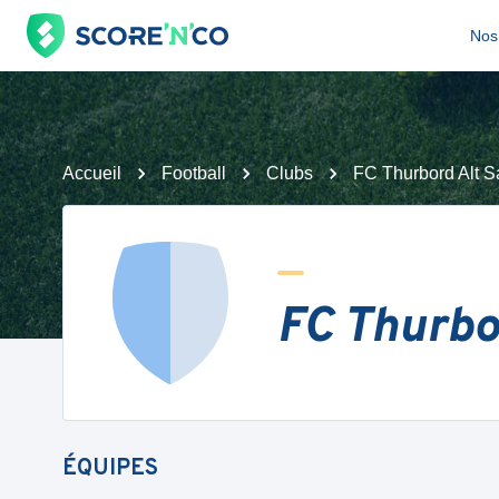
Nos 
Accueil
Football
Clubs
FC Thurbord Alt S
FC Thurbo
ÉQUIPES