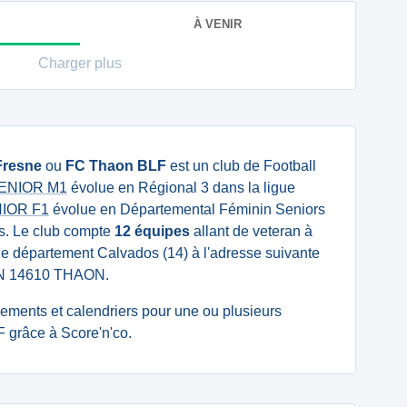
À VENIR
Charger plus
 Fresne
ou
FC Thaon BLF
est un club de Football
 SENIOR M1
évolue en Régional 3 dans la ligue
NIOR F1
évolue en Départemental Féminin Seniors
os. Le club compte
12 équipes
allant de veteran à
s le département Calvados (14) à l'adresse suivante
N 14610 THAON.
ssements et calendriers pour une ou plusieurs
 grâce à Score'n'co.