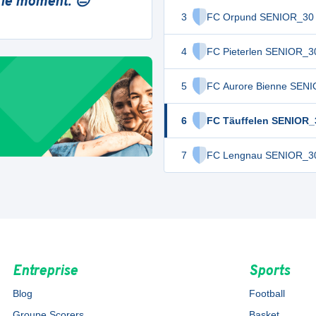
 le moment. 😔
3
FC Orpund SENIOR_30
4
FC Pieterlen SENIOR_3
5
FC Aurore Bienne SEN
6
FC Täuffelen SENIOR_
7
FC Lengnau SENIOR_3
Entreprise
Sports
Blog
Football
Groupe Scorers
Basket