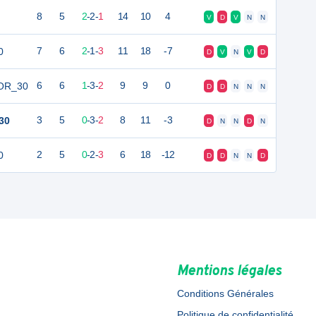
8
5
2
-
2
-
1
14
10
4
V
D
V
N
N
0
7
6
2
-
1
-
3
11
18
-7
D
V
N
V
D
IOR_30
6
6
1
-
3
-
2
9
9
0
D
D
N
N
N
30
3
5
0
-
3
-
2
8
11
-3
D
N
N
D
N
0
2
5
0
-
2
-
3
6
18
-12
D
D
N
N
D
Mentions légales
Conditions Générales
Politique de confidentialité