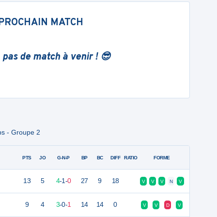
PROCHAIN MATCH
 pas de match à venir ! 😎
ps - Groupe 2
PTS
JO
G-N-P
BP
BC
DIFF
RATIO
FORME
13
5
4
-
1
-
0
27
9
18
V
V
V
N
V
9
4
3
-
0
-
1
14
14
0
V
V
D
V