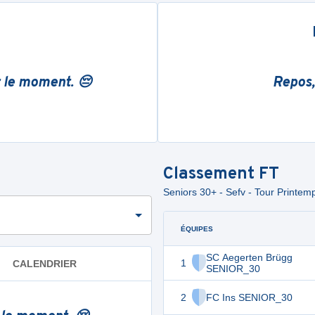
r le moment. 😔
Repos,
Classement
FT
Seniors 30+ - Sefv - Tour Printem
ÉQUIPES
SC Aegerten Brügg
1
CALENDRIER
SENIOR_30
2
FC Ins SENIOR_30