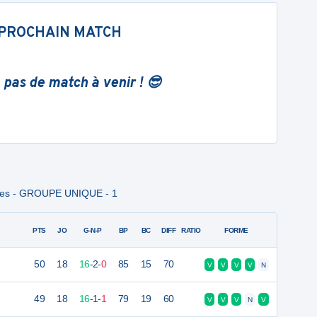
PROCHAIN MATCH
 pas de match à venir ! 😎
ines - GROUPE UNIQUE - 1
PTS
JO
G-N-P
BP
BC
DIFF
RATIO
FORME
50
18
16
-
2
-
0
85
15
70
V
V
V
V
N
49
18
16
-
1
-
1
79
19
60
V
V
V
N
V