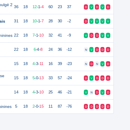
oulgé 2
36
18
12
-
1
-
4
60
23
37
D
V
D
V
D
ais
31
18
10
-
1
-
7
28
30
-2
D
V
V
V
V
minines
22
18
7
-
1
-
10
32
41
-9
V
D
D
V
V
22
18
6
-
4
-
8
24
36
-12
N
V
D
D
D
15
18
4
-
3
-
11
16
39
-23
N
D
N
V
D
ise
15
18
5
-
0
-
13
33
57
-24
D
V
D
D
D
14
18
4
-
3
-
10
25
46
-21
V
N
D
V
D
inines
5
18
2
-
0
-
15
11
87
-76
D
D
D
D
D