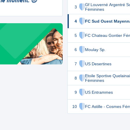
 le moment. 😔
Gf Louverné Argentré S
3
Féminines
4
FC Sud Ouest Mayenn
5
FC Chateau Gontier Fé
6
Moulay Sp.
7
US Desertines
Etoile Sportive Quelaina
8
Féminines
9
US Entrammes
10
FC Astille - Cosmes Fém