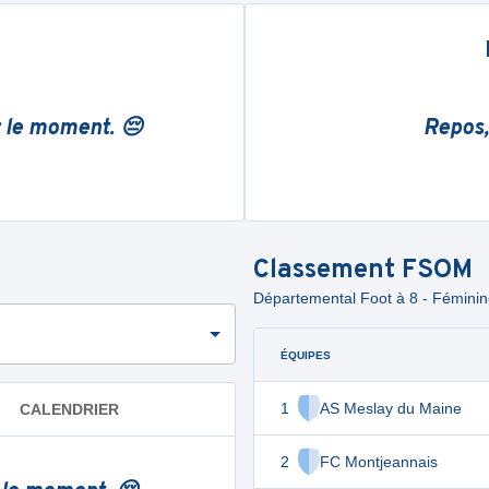
r le moment. 😔
Repos,
Classement
FSOM
Départemental Foot à 8 - Fémin
ÉQUIPES
1
AS Meslay du Maine
CALENDRIER
2
FC Montjeannais