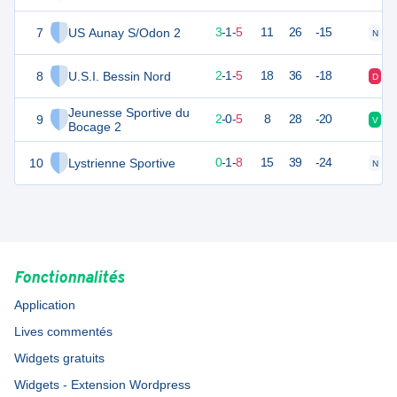
7
US Aunay S/Odon 2
10
9
3
-
1
-
5
11
26
-15
N
D
8
U.S.I. Bessin Nord
6
9
2
-
1
-
5
18
36
-18
D
D
Jeunesse Sportive du
9
4
9
2
-
0
-
5
8
28
-20
V
D
Bocage 2
10
Lystrienne Sportive
1
9
0
-
1
-
8
15
39
-24
N
D
Fonctionnalités
Application
Lives commentés
Widgets gratuits
Widgets - Extension Wordpress