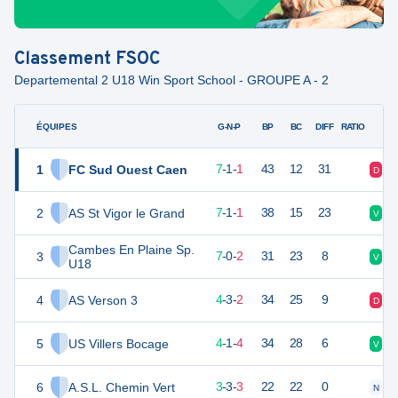
Classement
FSOC
Departemental 2 U18 Win Sport School - GROUPE A - 2
ÉQUIPES
PTS
JO
G-N-P
BP
BC
DIFF
RATIO
1
FC Sud Ouest Caen
22
9
7
-
1
-
1
43
12
31
D
V
2
AS St Vigor le Grand
22
9
7
-
1
-
1
38
15
23
V
D
Cambes En Plaine Sp.
3
21
9
7
-
0
-
2
31
23
8
V
V
U18
4
AS Verson 3
15
9
4
-
3
-
2
34
25
9
D
N
5
US Villers Bocage
12
9
4
-
1
-
4
34
28
6
V
V
6
A.S.L. Chemin Vert
12
9
3
-
3
-
3
22
22
0
N
D