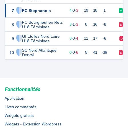
7
FC Stephanois
10
9
4
-
0
-
3
19
18
1
V
D
FC Bourgneuf en Retz
8
8
9
3
-
1
-
3
8
16
-8
D
V
U18 Féminines
Gf Etoiles Nord Loire
9
7
9
3
-
0
-
4
11
17
-6
D
U18 Féminines
SC Nord Atlantique
10
-4
9
0
-
0
-
6
5
41
-36
D
D
Derval
Fonctionnalités
Application
Lives commentés
Widgets gratuits
Widgets - Extension Wordpress