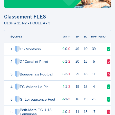
Classement
FLES
U18F à 11 N2 - POULE A - 3
ÉQUIPES
PTS
JO
G-N-P
BP
BC
DIFF
RATIO
1
CS Montoirin
27
9
9
-
0
-
0
49
10
39
V
V
2
Gf Canal et Foret
19
9
6
-
1
-
2
20
15
5
D
D
3
Bouguenais Football
16
9
5
-
2
-
1
29
18
11
D
N
4
FC Vallons Le Pin
12
9
4
-
1
-
3
19
15
4
V
V
5
Gf Loireauxence Foot
12
9
4
-
1
-
3
16
19
-3
V
V
Petit-Mars F.C. U18
6
11
9
4
-
0
-
4
11
18
-7
D
D
Féminines