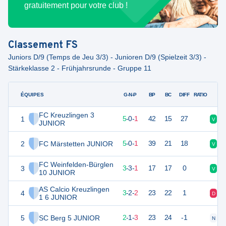
gratuitement pour votre club !
Classement
FS
Juniors D/9 (Temps de Jeu 3/3) - Junioren D/9 (Spielzeit 3/3) -
Stärkeklasse 2 - Frühjahrsrunde - Gruppe 11
ÉQUIPES
PTS
JO
G-N-P
BP
BC
DIFF
RATIO
FC Kreuzlingen 3
1
15
6
5
-
0
-
1
42
15
27
V
V
JUNIOR
2
FC Märstetten JUNIOR
15
6
5
-
0
-
1
39
21
18
V
D
FC Weinfelden-Bürglen
3
12
7
3
-
3
-
1
17
17
0
V
N
10 JUNIOR
AS Calcio Kreuzlingen
4
11
7
3
-
2
-
2
23
22
1
D
N
1 6 JUNIOR
5
SC Berg 5 JUNIOR
7
6
2
-
1
-
3
23
24
-1
N
V