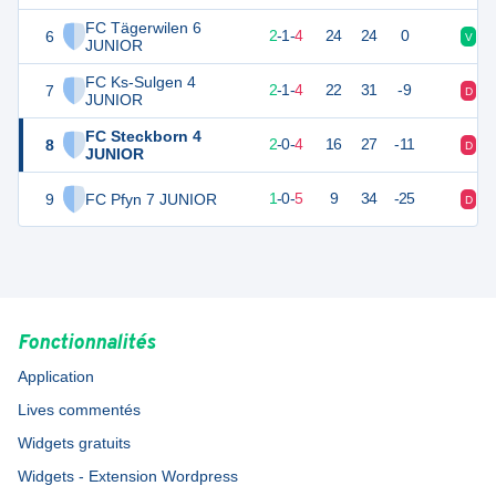
FC Tägerwilen 6
6
7
7
2
-
1
-
4
24
24
0
V
N
JUNIOR
FC Ks-Sulgen 4
7
7
7
2
-
1
-
4
22
31
-9
D
V
JUNIOR
FC Steckborn 4
8
6
6
2
-
0
-
4
16
27
-11
D
D
JUNIOR
9
FC Pfyn 7 JUNIOR
3
6
1
-
0
-
5
9
34
-25
D
D
Fonctionnalités
Application
Lives commentés
Widgets gratuits
Widgets - Extension Wordpress