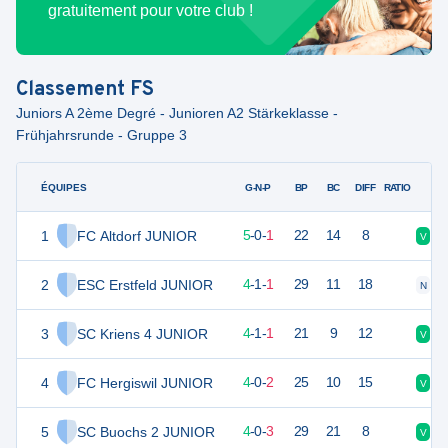
gratuitement pour votre club !
Classement
FS
Juniors A 2ème Degré - Junioren A2 Stärkeklasse -
Frühjahrsrunde - Gruppe 3
ÉQUIPES
PTS
JO
G-N-P
BP
BC
DIFF
RATIO
1
FC Altdorf JUNIOR
15
6
5
-
0
-
1
22
14
8
V
V
2
ESC Erstfeld JUNIOR
13
6
4
-
1
-
1
29
11
18
N
V
3
SC Kriens 4 JUNIOR
13
6
4
-
1
-
1
21
9
12
V
N
4
FC Hergiswil JUNIOR
12
6
4
-
0
-
2
25
10
15
V
D
5
SC Buochs 2 JUNIOR
12
7
4
-
0
-
3
29
21
8
V
V