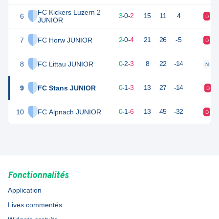
FC Kickers Luzern 2
6
9
5
3
-
0
-
2
15
11
4
D
D
JUNIOR
7
FC Horw JUNIOR
6
6
2
-
0
-
4
21
26
-5
D
V
8
FC Littau JUNIOR
2
5
0
-
2
-
3
8
22
-14
N
N
9
FC Stans JUNIOR
1
4
0
-
1
-
3
13
27
-14
D
10
FC Alpnach JUNIOR
1
7
0
-
1
-
6
13
45
-32
D
D
Fonctionnalités
Application
Lives commentés