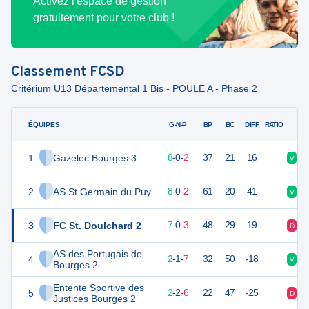
Activez l'espace de gestion
gratuitement pour votre club !
Classement
FCSD
Critérium U13 Départemental 1 Bis - POULE A - Phase 2
ÉQUIPES
PTS
JO
G-N-P
BP
BC
DIFF
RATIO
1
Gazelec Bourges 3
31
10
8
-
0
-
2
37
21
16
V
V
2
AS St Germain du Puy
29
10
8
-
0
-
2
61
20
41
V
D
3
FC St. Doulchard 2
26
10
7
-
0
-
3
48
29
19
D
V
AS des Portugais de
4
11
10
2
-
1
-
7
32
50
-18
V
D
Bourges 2
Entente Sportive des
5
8
10
2
-
2
-
6
22
47
-25
D
V
Justices Bourges 2