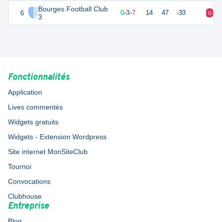
Bourges Football Club
6
6
10
0
-
3
-
7
14
47
-33
D
D
3
Fonctionnalités
Application
Lives commentés
Widgets gratuits
Widgets - Extension Wordpress
Site internet MonSiteClub
Tournoi
Convocations
Clubhouse
Entreprise
Blog