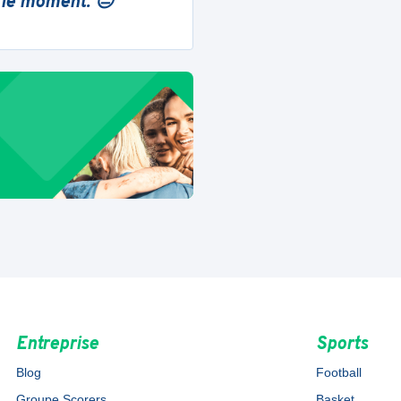
 le moment. 😔
Entreprise
Sports
Blog
Football
Groupe Scorers
Basket