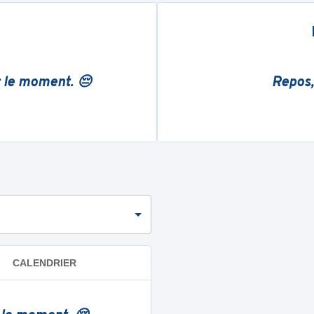
r le moment. 😔
Repos,
CALENDRIER