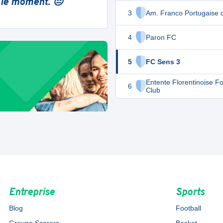
 le moment. 😔
3
Am. Franco Portugaise 
4
Paron FC
5
FC Sens 3
Entente Florentinoise Fo
6
Club
Entreprise
Sports
Blog
Football