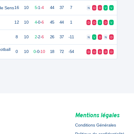
de Sens
16
10
5
-
1
-
4
44
37
7
N
D
D
V
V
12
10
4
-
0
-
6
45
44
1
D
D
V
D
V
8
10
2
-
2
-
6
26
37
-11
N
V
D
N
D
otball
0
10
0
-
0
-
10
18
72
-54
D
D
D
D
D
Mentions légales
Conditions Générales