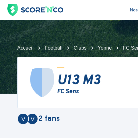
Nos 
Accueil
Football
Clubs
Yonne
FC Se
U13 M3
FC Sens
2
fans
V
V