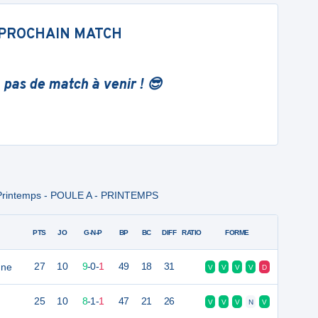
PROCHAIN MATCH
 pas de match à venir ! 😎
Printemps - POULE A - PRINTEMPS
PTS
JO
G-N-P
BP
BC
DIFF
RATIO
FORME
nne
27
10
9
-
0
-
1
49
18
31
V
V
V
V
D
25
10
8
-
1
-
1
47
21
26
V
V
V
N
V