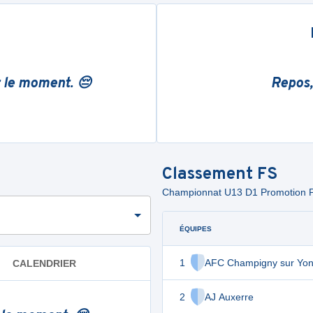
r le moment. 😔
Repos,
Classement
FS
Championnat U13 D1 Promotion 
ÉQUIPES
1
AFC Champigny sur Yo
CALENDRIER
2
AJ Auxerre