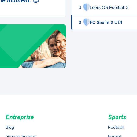
 le moment. 😔
3
Leers OS Football 3
3
FC Seclin 2 U14
Entreprise
Sports
Blog
Football
Groupe Scorers
Basket