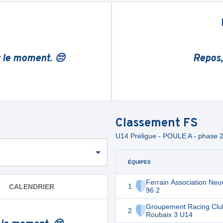
r le moment. 😔
Repos,
Classement
FS
U14 Preligue - POULE A - phase 
ÉQUIPES
Ferrain Association Neuv
1
CALENDRIER
96 2
Groupement Racing Clu
2
Roubaix 3 U14