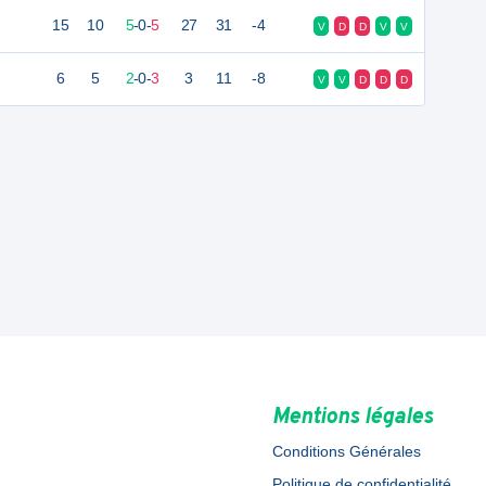
15
10
5
-
0
-
5
27
31
-4
V
D
D
V
V
6
5
2
-
0
-
3
3
11
-8
V
V
D
D
D
Mentions légales
Conditions Générales
Politique de confidentialité