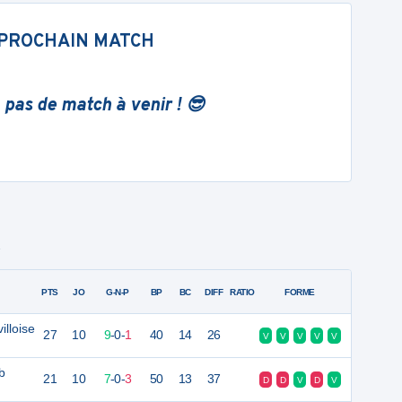
PROCHAIN MATCH
 pas de match à venir ! 😎
2
PTS
JO
G-N-P
BP
BC
DIFF
RATIO
FORME
illoise
27
10
9
-
0
-
1
40
14
26
V
V
V
V
V
b
21
10
7
-
0
-
3
50
13
37
D
D
V
D
V