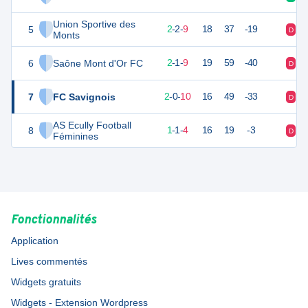
Union Sportive des
5
8
13
2
-
2
-
9
18
37
-19
D
V
Monts
6
Saône Mont d'Or FC
7
13
2
-
1
-
9
19
59
-40
D
D
7
FC Savignois
6
13
2
-
0
-
10
16
49
-33
D
D
AS Ecully Football
8
3
7
1
-
1
-
4
16
19
-3
D
D
Féminines
Fonctionnalités
Application
Lives commentés
Widgets gratuits
Widgets - Extension Wordpress