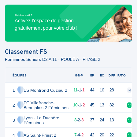
Bénévole de ce club ?
Activez l'espace de gestion
gratuitement pour votre club !
Classement
FS
Feminines Seniors D2 A 11 - POULE A - PHASE 2
ÉQUIPES
PTS
JO
G-N-P
BP
BC
DIFF
RATIO
1
ES Montrond Cuzieu 2
34
13
11
-
1
-
1
44
16
28
N
D
FC Villefranche-
2
32
13
10
-
1
-
2
45
13
32
V
V
Beaujolais 2 Féminines
Lyon - La Duchère
3
27
13
8
-
2
-
3
37
24
13
V
V
Féminines
4
AS Saint-Priest 2
25
13
7
-
4
-
2
42
20
22
V
N