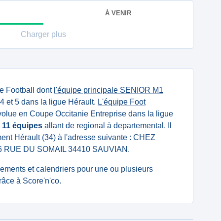
À VENIR
Charger plus
e Football dont
l'équipe principale SENIOR M1
 et 5 dans la ligue Hérault.
L'équipe Foot
olue en Coupe Occitanie Entreprise dans la ligue
e
11 équipes
allant de regional à departemental. Il
ment Hérault (34) à l'adresse suivante : CHEZ
RUE DU SOMAIL 34410 SAUVIAN.
ssements et calendriers pour une ou plusieurs
âce à Score'n'co.