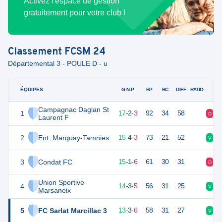
Activez l'espace de gestion
gratuitement pour votre club !
Classement
FCSM 24
Départemental 3 - POULE D - u
ÉQUIPES
PTS
JO
G-N-P
BP
BC
DIFF
RATIO
Campagnac Daglan St
1
53
22
17
-
2
-
3
92
34
58
D
D
Laurent F
2
Ent. Marquay-Tamnies
49
22
15
-
4
-
3
73
21
52
V
V
3
Condat FC
46
22
15
-
1
-
6
61
30
31
D
V
Union Sportive
4
45
22
14
-
3
-
5
56
31
25
V
V
Marsaneix
5
FC Sarlat Marcillac 3
42
22
13
-
3
-
6
58
31
27
V
V