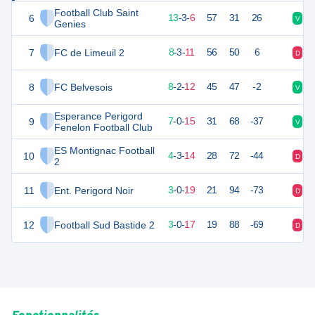
Football Club Saint
6
42
22
13
-
3
-
6
57
31
26
V
D
Genies
7
FC de Limeuil 2
27
22
8
-
3
-
11
56
50
6
D
D
8
FC Belvesois
26
22
8
-
2
-
12
45
47
-2
V
V
Esperance Perigord
9
21
22
7
-
0
-
15
31
68
-37
V
V
Fenelon Football Club
ES Montignac Football
10
14
22
4
-
3
-
14
28
72
-44
D
D
2
11
Ent. Perigord Noir
9
22
3
-
0
-
19
21
94
-73
D
D
12
Football Sud Bastide 2
7
22
3
-
0
-
17
19
88
-69
D
D