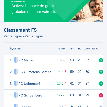
Bénévole de ce club ?
Activez l'espace de gestion
gratuitement pour votre club !
Classement
FS
2ème Ligue - 2ème Ligue
ÉQUIPES
PTS
JO
G-N-P
BP
BC
DIFF
RATIO
1
FC Matran
51
24
15
-
6
-
3
53
26
27
V
V
2
FC Gumefens/Sorens
46
23
14
-
4
-
5
59
29
30
V
V
3
FC Ueberstorf
45
23
13
-
6
-
4
61
34
27
V
V
4
FC Schoenberg
42
23
12
-
6
-
5
60
31
29
D
V
34
23
10
-
4
-
9
44
41
3