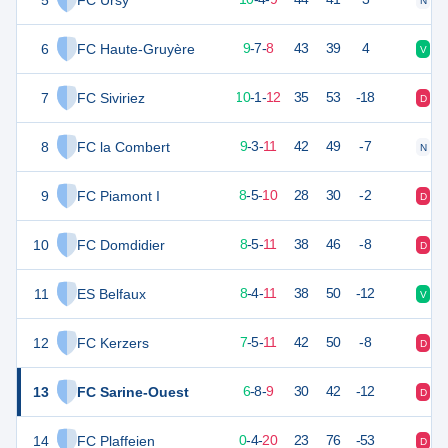
5
FC Ursy
N
V
6
FC Haute-Gruyère
34
24
9
-
7
-
8
43
39
4
V
N
7
FC Siviriez
31
23
10
-
1
-
12
35
53
-18
D
V
8
FC la Combert
30
23
9
-
3
-
11
42
49
-7
N
D
9
FC Piamont I
29
23
8
-
5
-
10
28
30
-2
D
D
10
FC Domdidier
29
24
8
-
5
-
11
38
46
-8
D
N
11
ES Belfaux
28
23
8
-
4
-
11
38
50
-12
V
N
12
FC Kerzers
26
23
7
-
5
-
11
42
50
-8
D
D
13
FC Sarine-Ouest
26
23
6
-
8
-
9
30
42
-12
D
N
14
FC Plaffeien
4
24
0
-
4
-
20
23
76
-53
D
D