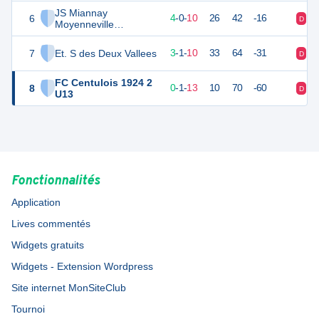
JS Miannay
6
12
14
4
-
0
-
10
26
42
-16
D
D
Moyenneville
Lambercourt U13
7
Et. S des Deux Vallees
10
14
3
-
1
-
10
33
64
-31
D
D
FC Centulois 1924 2
8
0
14
0
-
1
-
13
10
70
-60
D
D
U13
Fonctionnalités
Application
Lives commentés
Widgets gratuits
Widgets - Extension Wordpress
Site internet MonSiteClub
Tournoi