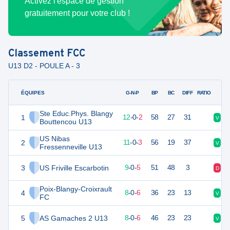
Activez l'espace de gestion
gratuitement pour votre club !
Classement
FCC
U13 D2 - POULE A - 3
ÉQUIPES
PTS
JO
G-N-P
BP
BC
DIFF
RATIO
Ste Educ.Phys. Blangy
1
36
14
12
-
0
-
2
58
27
31
V
V
Bouttencou U13
US Nibas
2
33
14
11
-
0
-
3
56
19
37
V
V
Fressenneville U13
3
US Friville Escarbotin
27
14
9
-
0
-
5
51
48
3
D
V
Poix-Blangy-Croixrault
4
24
14
8
-
0
-
6
36
23
13
V
V
FC
5
AS Gamaches 2 U13
24
14
8
-
0
-
6
46
23
23
V
D