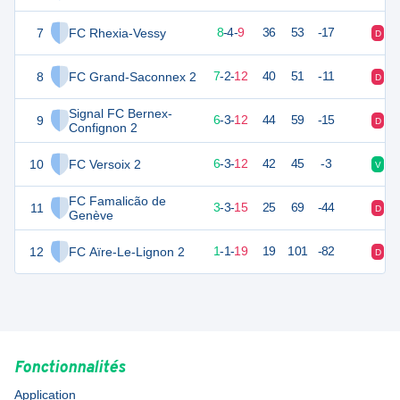
7
FC Rhexia-Vessy
28
21
8
-
4
-
9
36
53
-17
D
D
8
FC Grand-Saconnex 2
23
21
7
-
2
-
12
40
51
-11
D
D
Signal FC Bernex-
9
21
21
6
-
3
-
12
44
59
-15
D
N
Confignon 2
10
FC Versoix 2
21
21
6
-
3
-
12
42
45
-3
V
V
FC Famalicão de
11
12
21
3
-
3
-
15
25
69
-44
D
N
Genève
12
FC Aïre-Le-Lignon 2
4
21
1
-
1
-
19
19
101
-82
D
V
Fonctionnalités
Application