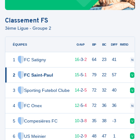
Classement
FS
3ème Ligue - Groupe 2
ÉQUIPES
PTS
JO
G-N-P
BP
BC
DIFF
RATIO
1
FC Satigny
51
21
16
-
3
-
2
64
23
41
N
V
2
FC Saint-Paul
50
21
15
-
5
-
1
79
22
57
V
V
3
Sporting Futebol Clube
44
21
14
-
2
-
5
72
32
40
V
D
4
FC Onex
41
21
12
-
5
-
4
72
36
36
N
V
5
Compesières FC
33
21
10
-
3
-
8
35
38
-3
V
D
6
US Meinier
32
21
10
-
2
-
9
48
47
1
V
D