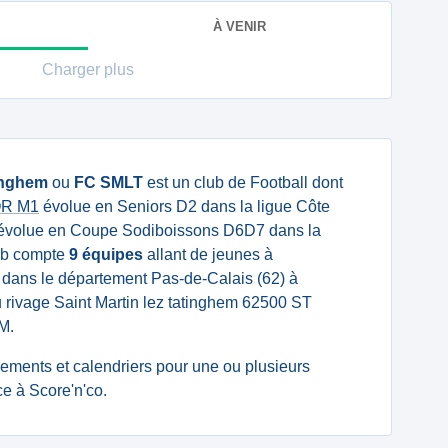
À VENIR
Charger plus
tinghem
ou
FC SMLT
est un club de Football dont
IOR M1
évolue en Seniors D2 dans la ligue Côte
évolue en Coupe Sodiboissons D6D7 dans la
lub compte
9 équipes
allant de jeunes à
ué dans le département Pas-de-Calais (62) à
du rivage Saint Martin lez tatinghem 62500 ST
M.
ssements et calendriers pour une ou plusieurs
e à Score'n'co.