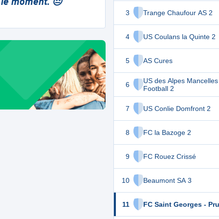
 le moment. 😔
3
Trange Chaufour AS 2
4
US Coulans la Quinte 2
5
AS Cures
US des Alpes Mancelles
6
Football 2
7
US Conlie Domfront 2
8
FC la Bazoge 2
9
FC Rouez Crissé
10
Beaumont SA 3
11
FC Saint Georges - Prui