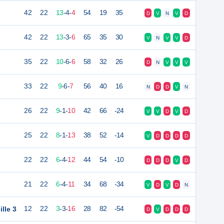
42
22
13
-
4
-
4
54
19
35
D
V
N
V
D
42
22
13
-
3
-
6
65
35
30
V
N
V
V
D
35
22
10
-
6
-
6
58
32
26
D
N
V
V
V
33
22
9
-
6
-
7
56
40
16
N
D
D
V
N
26
22
9
-
1
-
10
42
66
-24
V
V
D
V
D
25
22
8
-
1
-
13
38
52
-14
V
D
D
D
D
22
22
6
-
4
-
12
44
54
-10
D
D
D
V
D
21
22
6
-
4
-
11
34
68
-34
V
D
V
D
N
lle 3
12
22
3
-
3
-
16
28
82
-54
D
V
D
D
D