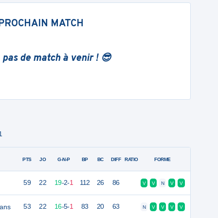
PROCHAIN MATCH
 pas de match à venir ! 😎
1
PTS
JO
G-N-P
BP
BC
DIFF
RATIO
FORME
59
22
19
-
2
-
1
112
26
86
V
V
N
V
V
ans
53
22
16
-
5
-
1
83
20
63
N
V
V
V
V