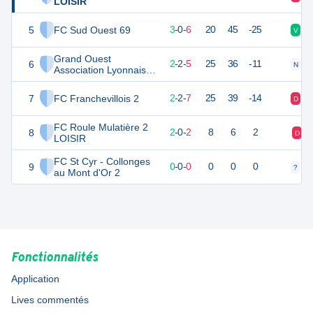
LOISIR
5
FC Sud Ouest 69
9
9
3
-
0
-
6
20
45
-25
V
V
Grand Ouest
6
8
9
2
-
2
-
5
25
36
-11
N
N
Association Lyonnaise
2
7
FC Franchevillois 2
8
11
2
-
2
-
7
25
39
-14
D
N
FC Roule Mulatière 2
8
6
4
2
-
0
-
2
8
6
2
D
LOISIR
FC St Cyr - Collonges
9
0
0
0
-
0
-
0
0
0
0
?
?
au Mont d'Or 2
Fonctionnalités
Application
Lives commentés