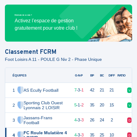
Bénévole de ce club ?
Activez l'espace de gestion
gratuitement pour votre club !
Classement
FCRM
Foot Loisirs A 11 - POULE G Niv 2 - Phase Unique
ÉQUIPES
PTS
JO
G-N-P
BP
BC
DIFF
RATIO
1
AS Ecully Football
24
11
7
-
3
-
1
42
21
21
V
N
Sporting Club Ouest
2
16
8
5
-
1
-
2
35
20
15
V
V
Lyonnais 2 LOISIR
Jassans-Frans
3
15
10
4
-
3
-
3
26
24
2
D
V
Football
FC Roule Mulatière 4
4
15
10
4
-
3
-
3
35
25
10
D
D