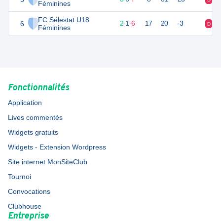
Féminines
FC Sélestat U18
6
6
10
2
-
1
-
6
17
20
-3
D
N
Féminines
Fonctionnalités
Application
Lives commentés
Widgets gratuits
Widgets - Extension Wordpress
Site internet MonSiteClub
Tournoi
Convocations
Clubhouse
Entreprise