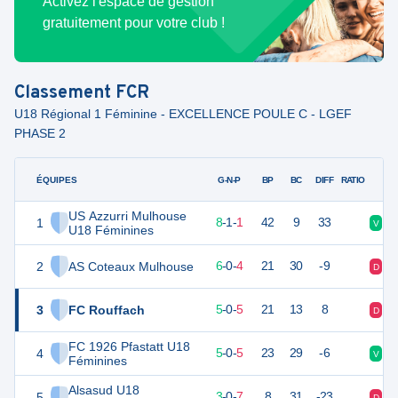
Activez l'espace de gestion
gratuitement pour votre club !
Classement
FCR
U18 Régional 1 Féminine - EXCELLENCE POULE C - LGEF
PHASE 2
ÉQUIPES
PTS
JO
G-N-P
BP
BC
DIFF
RATIO
US Azzurri Mulhouse
1
25
10
8
-
1
-
1
42
9
33
V
D
U18 Féminines
2
AS Coteaux Mulhouse
18
10
6
-
0
-
4
21
30
-9
D
V
3
FC Rouffach
15
10
5
-
0
-
5
21
13
8
D
D
FC 1926 Pfastatt U18
4
15
10
5
-
0
-
5
23
29
-6
V
V
Féminines
Alsasud U18
5
9
10
3
-
0
-
7
8
31
-23
D
V