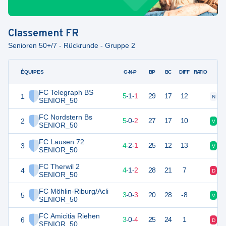
Classement
FR
Senioren 50+/7 - Rückrunde - Gruppe 2
ÉQUIPES
PTS
JO
G-N-P
BP
BC
DIFF
RATIO
FC Telegraph BS
1
16
7
5
-
1
-
1
29
17
12
N
V
SENIOR_50
FC Nordstern Bs
2
15
7
5
-
0
-
2
27
17
10
V
V
SENIOR_50
FC Lausen 72
3
14
7
4
-
2
-
1
25
12
13
V
V
SENIOR_50
FC Therwil 2
4
13
7
4
-
1
-
2
28
21
7
D
V
SENIOR_50
FC Möhlin-Riburg/Acli
5
9
6
3
-
0
-
3
20
28
-8
V
D
SENIOR_50
FC Amicitia Riehen
6
9
7
3
-
0
-
4
25
24
1
D
V
SENIOR_50