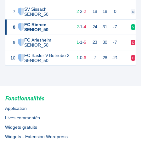
SV Sissach
7
8
6
2
-
2
-
2
18
18
0
N
D
SENIOR_50
FC Riehen
8
7
7
2
-
1
-
4
24
31
-7
V
D
SENIOR_50
FC Arlesheim
9
4
7
1
-
1
-
5
23
30
-7
D
D
SENIOR_50
FC Basler V.Betriebe 2
10
3
7
1
-
0
-
6
7
28
-21
D
D
SENIOR_50
Fonctionnalités
Application
Lives commentés
Widgets gratuits
Widgets - Extension Wordpress