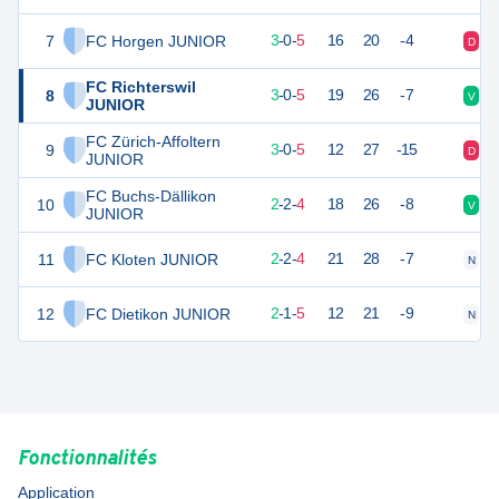
7
FC Horgen JUNIOR
9
8
3
-
0
-
5
16
20
-4
D
D
FC Richterswil
8
9
8
3
-
0
-
5
19
26
-7
V
D
JUNIOR
FC Zürich-Affoltern
9
9
8
3
-
0
-
5
12
27
-15
D
V
JUNIOR
FC Buchs-Dällikon
10
8
8
2
-
2
-
4
18
26
-8
V
V
JUNIOR
11
FC Kloten JUNIOR
8
8
2
-
2
-
4
21
28
-7
N
D
12
FC Dietikon JUNIOR
7
8
2
-
1
-
5
12
21
-9
N
D
Fonctionnalités
Application