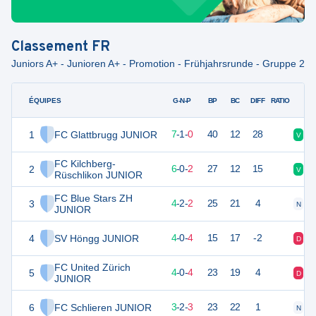
Classement
FR
Juniors A+ - Junioren A+ - Promotion - Frühjahrsrunde - Gruppe 2
ÉQUIPES
PTS
JO
G-N-P
BP
BC
DIFF
RATIO
1
FC Glattbrugg JUNIOR
22
8
7
-
1
-
0
40
12
28
V
V
FC Kilchberg-
2
18
8
6
-
0
-
2
27
12
15
V
V
Rüschlikon JUNIOR
FC Blue Stars ZH
3
14
8
4
-
2
-
2
25
21
4
N
V
JUNIOR
4
SV Höngg JUNIOR
12
8
4
-
0
-
4
15
17
-2
D
D
FC United Zürich
5
12
8
4
-
0
-
4
23
19
4
D
V
JUNIOR
6
FC Schlieren JUNIOR
11
8
3
-
2
-
3
23
22
1
N
D