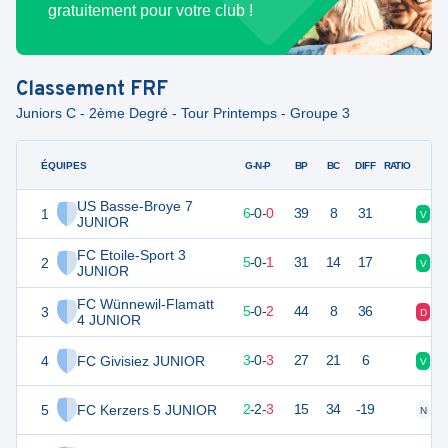
gratuitement pour votre club !
Classement
FRF
Juniors C - 2ème Degré - Tour Printemps - Groupe 3
ÉQUIPES
PTS
JO
G-N-P
BP
BC
DIFF
RATIO
US Basse-Broye 7
1
18
6
6
-
0
-
0
39
8
31
V
V
JUNIOR
FC Etoile-Sport 3
2
15
6
5
-
0
-
1
31
14
17
V
V
JUNIOR
FC Wünnewil-Flamatt
3
15
7
5
-
0
-
2
44
8
36
D
V
4 JUNIOR
4
FC Givisiez JUNIOR
9
6
3
-
0
-
3
27
21
6
V
V
5
FC Kerzers 5 JUNIOR
8
7
2
-
2
-
3
15
34
-19
N
D