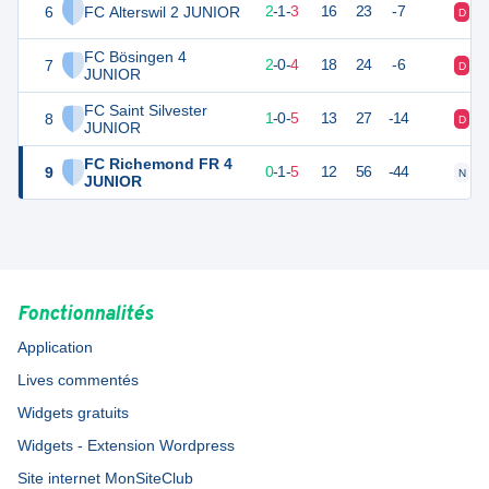
6
FC Alterswil 2 JUNIOR
7
6
2
-
1
-
3
16
23
-7
D
V
FC Bösingen 4
7
6
6
2
-
0
-
4
18
24
-6
D
D
JUNIOR
FC Saint Silvester
8
3
6
1
-
0
-
5
13
27
-14
D
D
JUNIOR
FC Richemond FR 4
9
1
6
0
-
1
-
5
12
56
-44
N
D
JUNIOR
Fonctionnalités
Application
Lives commentés
Widgets gratuits
Widgets - Extension Wordpress
Site internet MonSiteClub