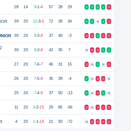
28
14
9
-
1
-
4
57
28
29
V
V
V
V
D
NIOR
39
20
12
-
3
-
5
72
38
34
V
V
N
V
D
UNIOR
30
20
9
-
3
-
8
37
40
-3
D
D
V
D
D
2
30
20
9
-
3
-
8
42
35
7
N
D
D
V
V
27
20
7
-
6
-
7
46
31
15
D
N
V
N
D
26
20
7
-
5
-
8
35
39
-4
V
N
D
D
N
25
20
7
-
4
-
9
37
50
-13
V
N
D
V
N
11
20
3
-
2
-
15
29
85
-56
D
N
D
D
D
OR
4
20
1
-
1
-
18
21
93
-72
N
D
D
D
D