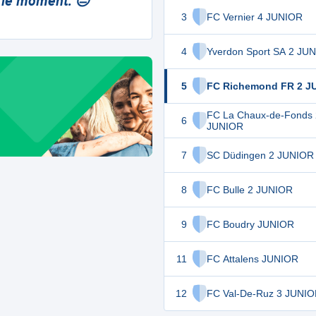
 le moment. 😔
3
FC Vernier 4 JUNIOR
4
Yverdon Sport SA 2 JU
5
FC Richemond FR 2 J
FC La Chaux-de-Fonds 
6
JUNIOR
7
SC Düdingen 2 JUNIOR
8
FC Bulle 2 JUNIOR
9
FC Boudry JUNIOR
11
FC Attalens JUNIOR
12
FC Val-De-Ruz 3 JUNI