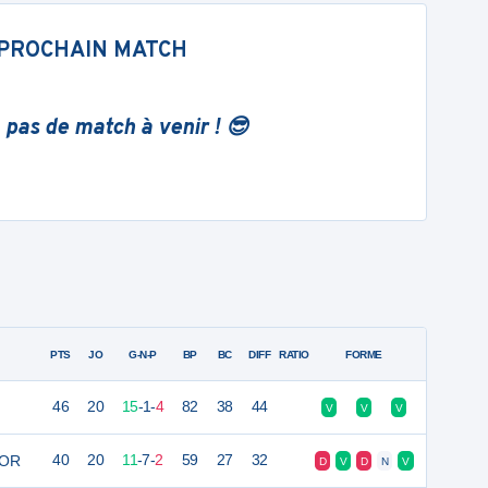
PROCHAIN MATCH
 pas de match à venir ! 😎
PTS
JO
G-N-P
BP
BC
DIFF
RATIO
FORME
46
20
15
-
1
-
4
82
38
44
V
V
V
IOR
40
20
11
-
7
-
2
59
27
32
D
V
D
N
V