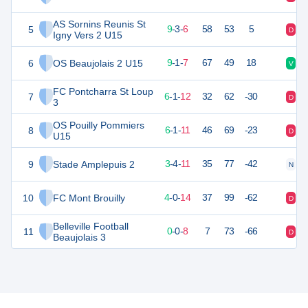
AS Sornins Reunis St
5
29
19
9
-
3
-
6
58
53
5
D
V
Igny Vers 2 U15
6
OS Beaujolais 2 U15
26
19
9
-
1
-
7
67
49
18
V
V
FC Pontcharra St Loup
7
19
19
6
-
1
-
12
32
62
-30
D
D
3
OS Pouilly Pommiers
8
18
19
6
-
1
-
11
46
69
-23
D
V
U15
9
Stade Amplepuis 2
12
19
3
-
4
-
11
35
77
-42
N
D
10
FC Mont Brouilly
11
19
4
-
0
-
14
37
99
-62
D
D
Belleville Football
11
-2
10
0
-
0
-
8
7
73
-66
D
D
Beaujolais 3