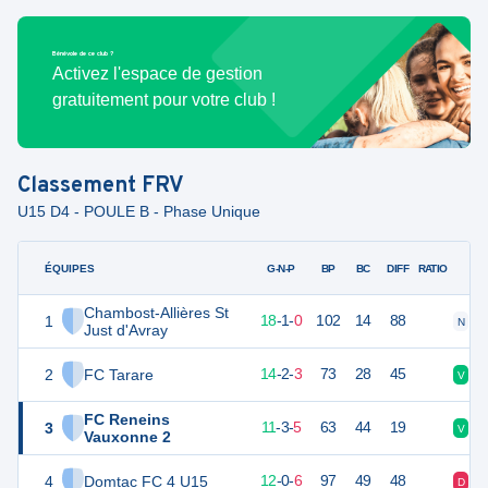
Bénévole de ce club ?
Activez l'espace de gestion
gratuitement pour votre club !
Classement
FRV
U15 D4 - POULE B - Phase Unique
ÉQUIPES
PTS
JO
G-N-P
BP
BC
DIFF
RATIO
Chambost-Allières St
1
55
19
18
-
1
-
0
102
14
88
N
V
Just d'Avray
2
FC Tarare
44
19
14
-
2
-
3
73
28
45
V
V
FC Reneins
3
36
19
11
-
3
-
5
63
44
19
V
D
Vauxonne 2
4
Domtac FC 4 U15
35
19
12
-
0
-
6
97
49
48
D
V