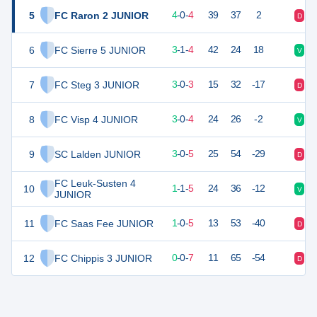
5
FC Raron 2 JUNIOR
12
8
4
-
0
-
4
39
37
2
D
V
6
FC Sierre 5 JUNIOR
10
8
3
-
1
-
4
42
24
18
V
D
7
FC Steg 3 JUNIOR
9
6
3
-
0
-
3
15
32
-17
D
D
8
FC Visp 4 JUNIOR
9
7
3
-
0
-
4
24
26
-2
V
V
9
SC Lalden JUNIOR
9
8
3
-
0
-
5
25
54
-29
D
V
FC Leuk-Susten 4
10
4
7
1
-
1
-
5
24
36
-12
V
D
JUNIOR
11
FC Saas Fee JUNIOR
3
6
1
-
0
-
5
13
53
-40
D
D
12
FC Chippis 3 JUNIOR
0
7
0
-
0
-
7
11
65
-54
D
D