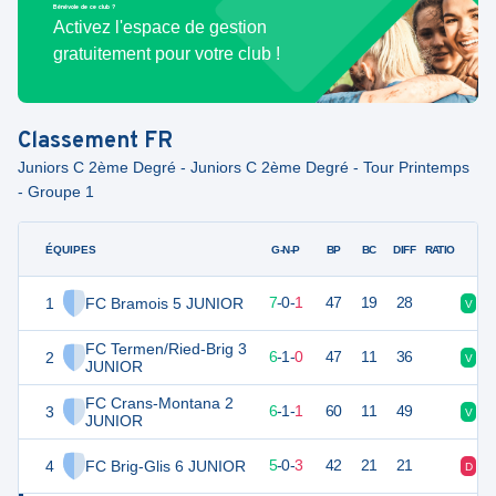
Bénévole de ce club ?
Activez l'espace de gestion
gratuitement pour votre club !
Classement
FR
Juniors C 2ème Degré - Juniors C 2ème Degré - Tour Printemps
- Groupe 1
ÉQUIPES
PTS
JO
G-N-P
BP
BC
DIFF
RATIO
1
FC Bramois 5 JUNIOR
21
8
7
-
0
-
1
47
19
28
V
V
FC Termen/Ried-Brig 3
2
19
7
6
-
1
-
0
47
11
36
V
V
JUNIOR
FC Crans-Montana 2
3
19
8
6
-
1
-
1
60
11
49
V
V
JUNIOR
4
FC Brig-Glis 6 JUNIOR
15
8
5
-
0
-
3
42
21
21
D
V