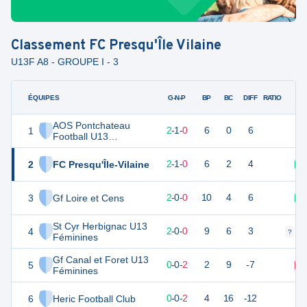
Classement
FC Presqu'Île Vilaine
U13F A8 - GROUPE I - 3
ÉQUIPES
PTS
JO
G-N-P
BP
BC
DIFF
RATIO
AOS Pontchateau
1
7
3
2
-
1
-
0
6
0
6
Football U13
Féminines
2
FC Presqu'Île-Vilaine
7
3
2
-
1
-
0
6
2
4
V
3
Gf Loire et Cens
5
3
2
-
0
-
0
10
4
6
V
St Cyr Herbignac U13
4
5
3
2
-
0
-
0
9
6
3
?
?
Féminines
Gf Canal et Foret U13
5
-1
3
0
-
0
-
2
2
9
-7
D
Féminines
6
Heric Football Club
-1
3
0
-
0
-
2
4
16
-12