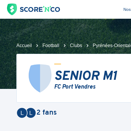
Nos 
Accueil
Football
Clubs
Pyrénées-Oriental
SENIOR M1
FC Port Vendres
2
fans
L
L