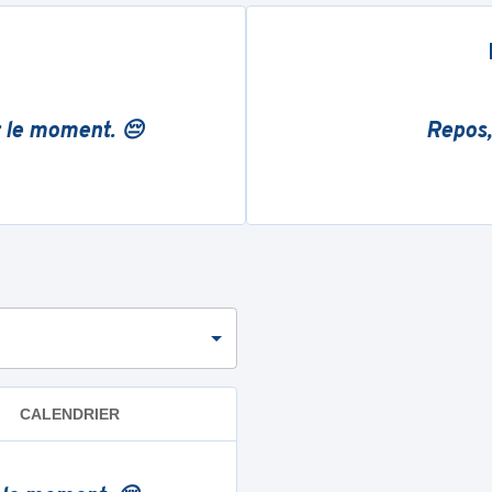
r le moment. 😔
Repos,
CALENDRIER