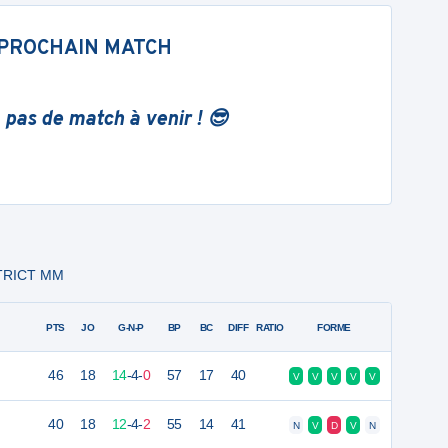
PROCHAIN MATCH
 pas de match à venir ! 😎
STRICT MM
PTS
JO
G-N-P
BP
BC
DIFF
RATIO
FORME
46
18
14
-
4
-
0
57
17
40
V
V
V
V
V
40
18
12
-
4
-
2
55
14
41
N
V
D
V
N