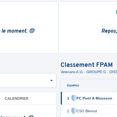
r le moment. 😔
Repos,
Classement
FPAM
Veterans A 11 - GROUPE G - DI
ÉQUIPES
1
FC Pont A Mousson
CALENDRIER
2
CSO Blenod