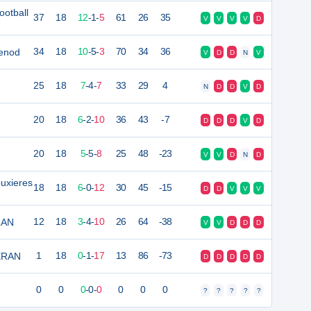
ootball
37
18
12
-
1
-
5
61
26
35
V
V
V
V
D
lenod
34
18
10
-
5
-
3
70
34
36
V
D
D
N
V
25
18
7
-
4
-
7
33
29
4
N
D
D
V
D
20
18
6
-
2
-
10
36
43
-7
D
D
D
V
D
20
18
5
-
5
-
8
25
48
-23
V
V
D
N
D
uxieres
18
18
6
-
0
-
12
30
45
-15
D
D
V
V
V
RAN
12
18
3
-
4
-
10
26
64
-38
V
V
D
D
D
ERAN
1
18
0
-
1
-
17
13
86
-73
D
D
D
D
D
0
0
0
-
0
-
0
0
0
0
?
?
?
?
?