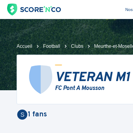
Nos 
Accueil
Football
Clubs
Meurthe-et-Mosell
VETERAN M1
FC Pont A Mousson
1
fans
S