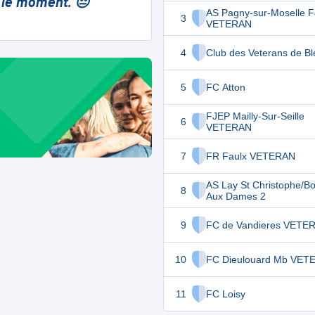
 le moment. 😔
AS Pagny-sur-Moselle F
3
VETERAN
4
Club des Veterans de B
5
FC Atton
FJEP Mailly-Sur-Seille
6
VETERAN
7
FR Faulx VETERAN
AS Lay St Christophe/Bo
8
Aux Dames 2
9
FC de Vandieres VETE
10
FC Dieulouard Mb VET
11
FC Loisy