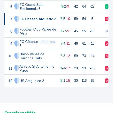
FC Grand Saint
6
27
22
9
-
2
-
9
42
64
-22
V
V
Emilionnais 3
7
FC Pessac Alouette 2
26
22
7
-
5
-
10
59
54
5
D
D
Football Club Vallee de
8
25
22
6
-
7
-
9
45
55
-10
N
D
l'Aria
FC Côteaux Libournais
9
25
22
7
-
4
-
11
46
61
-15
D
N
3
Union Vallée de
10
24
22
7
-
3
-
12
59
73
-14
D
D
Garonne Illats
Athletic St Antoine - le
11
7
22
1
-
4
-
17
20
93
-73
D
N
Pizou
12
US Artiguaise 2
6
22
3
-
1
-
15
30
116
-86
D
V