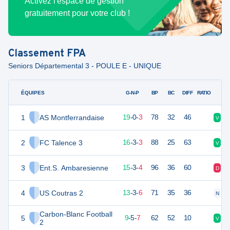
Activez l'espace de gestion
gratuitement pour votre club !
Classement
FPA
Seniors Départemental 3 - POULE E - UNIQUE
ÉQUIPES
PTS
JO
G-N-P
BP
BC
DIFF
RATIO
1
AS Montferrandaise
56
22
19
-
0
-
3
78
32
46
V
V
2
FC Talence 3
51
22
16
-
3
-
3
88
25
63
V
V
3
Ent.S. Ambaresienne
48
22
15
-
3
-
4
96
36
60
D
V
4
US Coutras 2
42
22
13
-
3
-
6
71
35
36
N
D
Carbon-Blanc Football
5
31
22
9
-
5
-
7
62
52
10
V
V
2