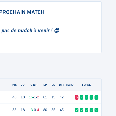
PROCHAIN MATCH
 pas de match à venir ! 😎
PTS
JO
G-N-P
BP
BC
DIFF
RATIO
FORME
46
18
15
-
1
-
2
61
19
42
D
V
V
V
V
38
18
13
-
0
-
4
80
35
45
V
V
V
V
V