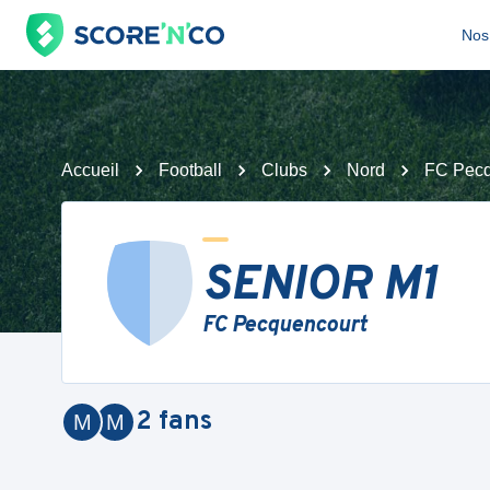
Nos 
Accueil
Football
Clubs
Nord
FC Pecq
SENIOR M1
FC Pecquencourt
2
fans
M
M