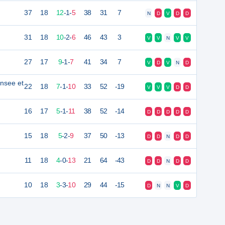
37
18
12
-
1
-
5
38
31
7
N
D
V
D
D
31
18
10
-
2
-
6
46
43
3
V
V
N
V
V
27
17
9
-
1
-
7
41
34
7
V
D
V
N
D
nsee et
22
18
7
-
1
-
10
33
52
-19
V
V
V
D
D
16
17
5
-
1
-
11
38
52
-14
D
D
D
D
D
15
18
5
-
2
-
9
37
50
-13
D
D
N
D
D
11
18
4
-
0
-
13
21
64
-43
D
D
N
D
D
10
18
3
-
3
-
10
29
44
-15
D
N
N
V
D