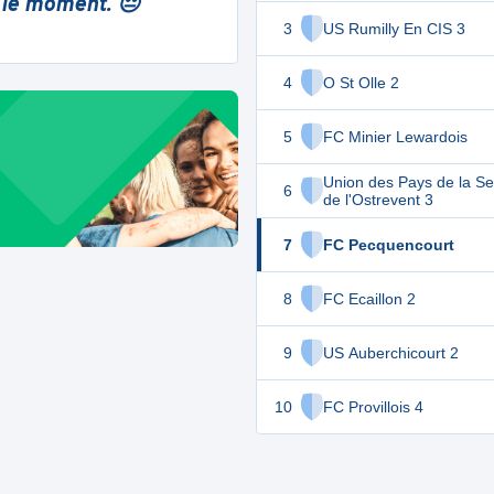
 le moment. 😔
3
US Rumilly En CIS 3
4
O St Olle 2
5
FC Minier Lewardois
Union des Pays de la Se
6
de l'Ostrevent 3
7
FC Pecquencourt
8
FC Ecaillon 2
9
US Auberchicourt 2
10
FC Provillois 4