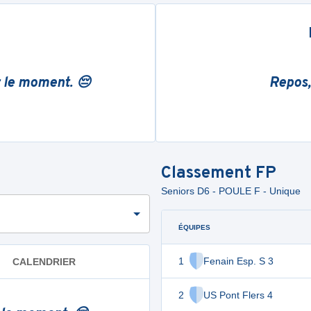
r le moment. 😔
Repos,
Classement
FP
Seniors D6 - POULE F - Unique
ÉQUIPES
1
Fenain Esp. S 3
CALENDRIER
2
US Pont Flers 4