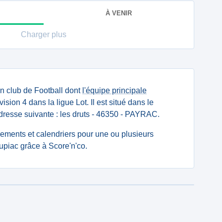
À VENIR
Charger plus
n club de Football dont
l'équipe principale
sion 4 dans la ligue Lot. Il est situé dans le
adresse suivante : les druts - 46350 - PAYRAC.
ssements et calendriers pour une ou plusieurs
piac grâce à Score'n'co.